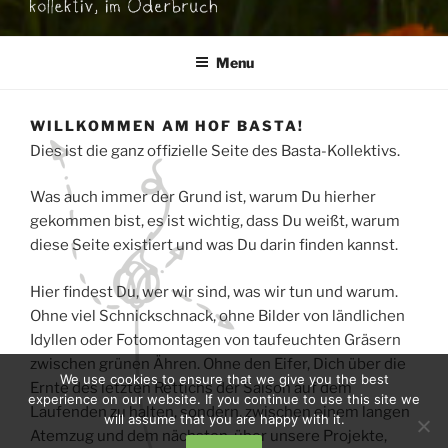
Menu
WILLKOMMEN AM HOF BASTA!
Dies ist die ganz offizielle Seite des Basta-Kollektivs.
Was auch immer der Grund ist, warum Du hierher
gekommen bist, es ist wichtig, dass Du weißt, warum
diese Seite existiert und was Du darin finden kannst.
Hier findest Du, wer wir sind, was wir tun und warum.
Ohne viel Schnickschnack, ohne Bilder von ländlichen
Idyllen oder Fotomontagen von taufeuchten Gräsern
zwischen grünen Ähren. Ohne den Eifer, Dich über die
We use cookies to ensure that we give you the best
Ernte des letzten Rettichs der Saison auf dem
experience on our website. If you continue to use this site we
Laufenden zu halten, sondern, zwischen einem langen
will assume that you are happy with it.
Atemzug und dem nächsten, über unsere Projekte,