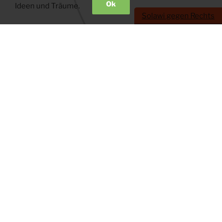
Ok
Ideen und Träume.
Solawi gegen Rechts
Wir sind für direkte Kontakte und Mundpropaganda,
um Dinge zu bewegen und zu verändern. Gemeinsam
und basisdemokratisch.
Schöne Bilder und lächelnde Gesichter gibt es
normalerweiser nur in Person und live.
Jetzt bauen wir
aber ein Haus und deswegen…